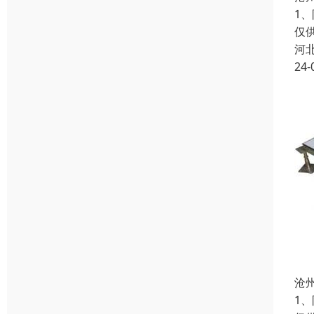
1
仅
河
24-
沧
1