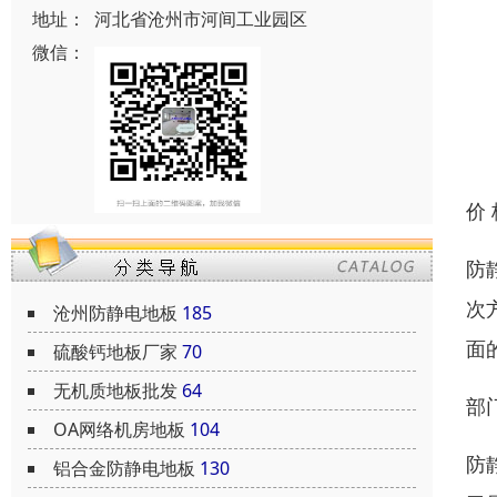
地址：
河北省沧州市河间工业园区
微信：
价
防
次
沧州防静电地板
185
面的
硫酸钙地板厂家
70
无机质地板批发
64
部
OA网络机房地板
104
防
铝合金防静电地板
130