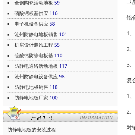
卫
全钢陶瓷活动地板
59
磷酸钙板基供应
116
铝
电子机设备供应
58
1
沧州防静电地板销售
101
机房设计装饰工程
55
2
硫酸钙防静电板基
110
3
防静电通络活动地板
117
沧州防静电设备供应
98
复
防静电地板销售
118
1
防静电地板厂家
100
2
对
防静电地板的安装过程