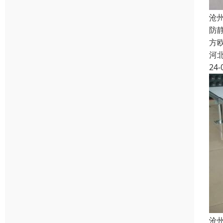
沧
防
方欧
河
24-
沧