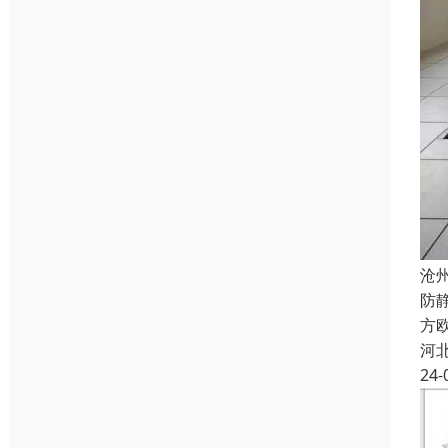
沧
防
方欧
河
24-