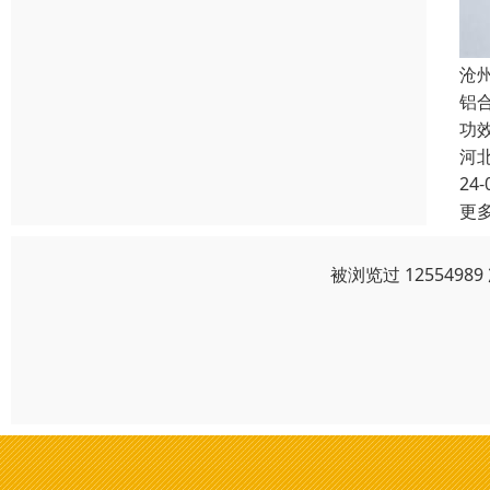
沧
铝
功
河
24-
更
被浏览过 125549