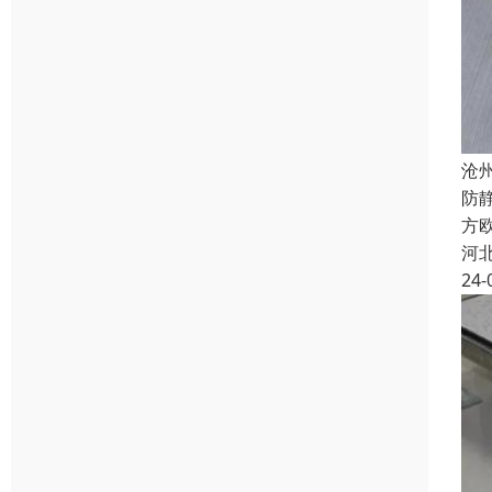
沧
防
方欧
河
24-