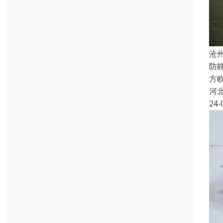
沧
防
方欧
河
24-