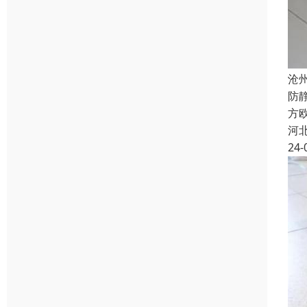
沧
防
方欧
河
24-