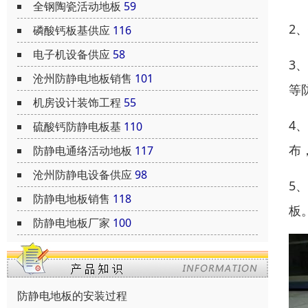
全钢陶瓷活动地板
59
2
磷酸钙板基供应
116
电子机设备供应
58
3
沧州防静电地板销售
101
等
机房设计装饰工程
55
4
硫酸钙防静电板基
110
布
防静电通络活动地板
117
沧州防静电设备供应
98
5
防静电地板销售
118
板
防静电地板厂家
100
防静电地板的安装过程