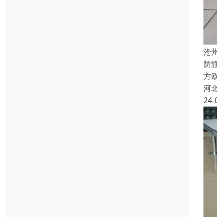
沧
防
方欧
河
24-