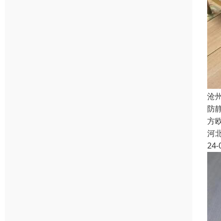
沧
防
方欧
河
24-