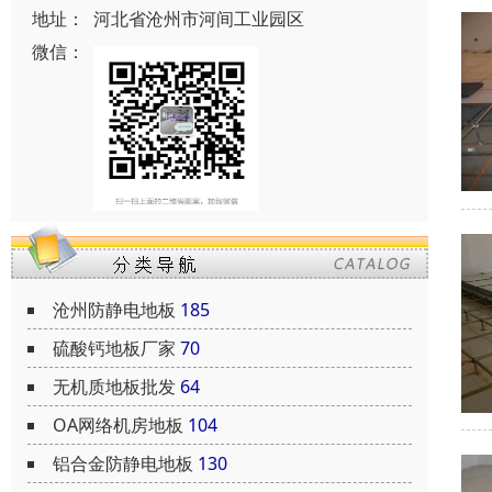
地址：
河北省沧州市河间工业园区
微信：
沧州防静电地板
185
硫酸钙地板厂家
70
无机质地板批发
64
OA网络机房地板
104
铝合金防静电地板
130