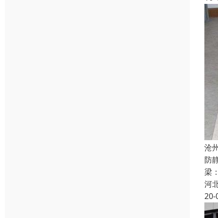
沧
防
梁：
河
20-