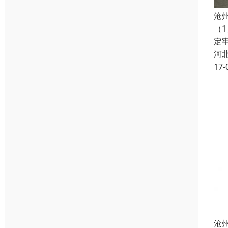
沧
（
定
河
17-
沧