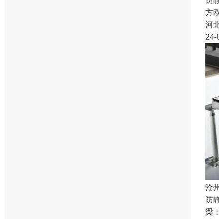
防
方欧
河
24-
沧
防
梁：