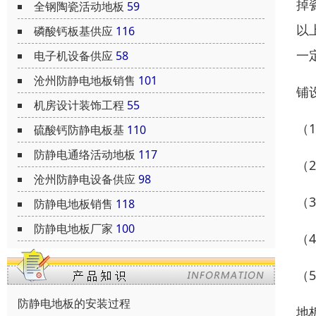
掉
全钢陶瓷活动地板
59
以
磷酸钙板基供应
116
一
电子机设备供应
58
沧州防静电地板销售
101
铺
机房设计装饰工程
55
（
硫酸钙防静电板基
110
防静电通络活动地板
117
（
沧州防静电设备供应
98
（
防静电地板销售
118
防静电地板厂家
100
（
（
防静电地板的安装过程
地