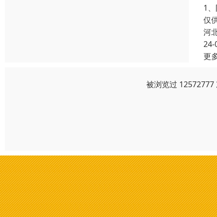
1
仅
河
24-
更
被浏览过 125727