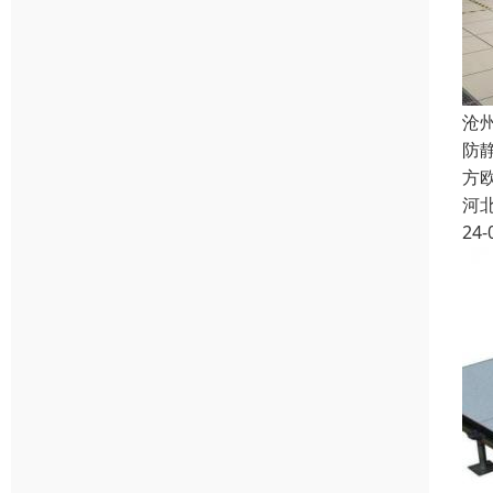
沧
防
方欧
河
24-