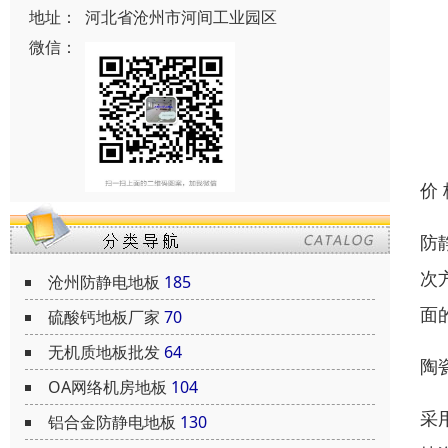
地址：
河北省沧州市河间工业园区
微信：
价
防
次
沧州防静电地板
185
面的
硫酸钙地板厂家
70
无机质地板批发
64
陶
OA网络机房地板
104
采
铝合金防静电地板
130