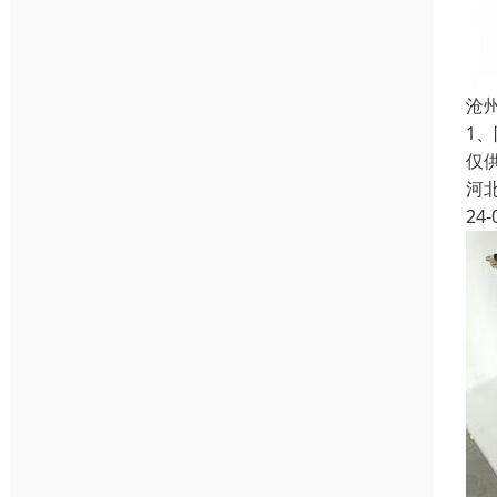
沧
1
仅
河
24-