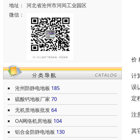
地址：
河北省沧州市河间工业园区
微信：
价
计
误
沧州防静电地板
185
定
硫酸钙地板厂家
70
无机质地板批发
64
注
OA网络机房地板
104
其
铝合金防静电地板
130