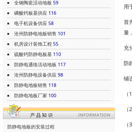
全钢陶瓷活动地板
59
用
磷酸钙板基供应
116
首
电子机设备供应
58
量
沧州防静电地板销售
101
机房设计装饰工程
55
充
硫酸钙防静电板基
110
防
防静电通络活动地板
117
沧州防静电设备供应
98
铺
防静电地板销售
118
（
防静电地板厂家
100
（
（
防静电地板的安装过程