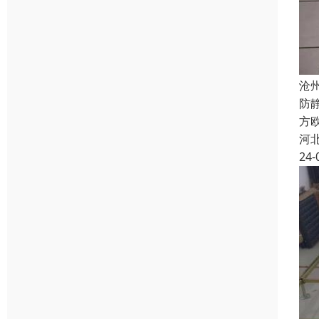
沧
防
方欧
河
24-