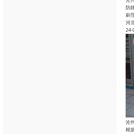
沧
防
刷
河
24-
沧
根