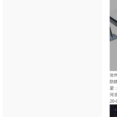
沧
防
梁：
河
20-