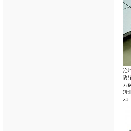
沧
防
方欧
河
24-