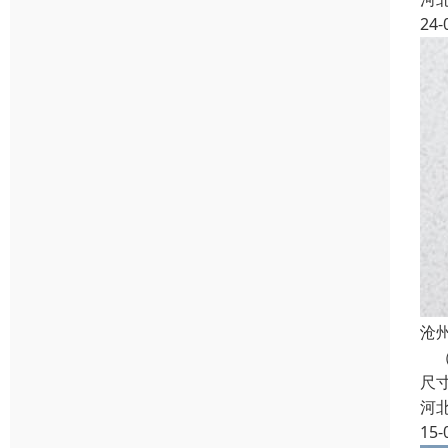
24-
沧
（
尺
河
15-