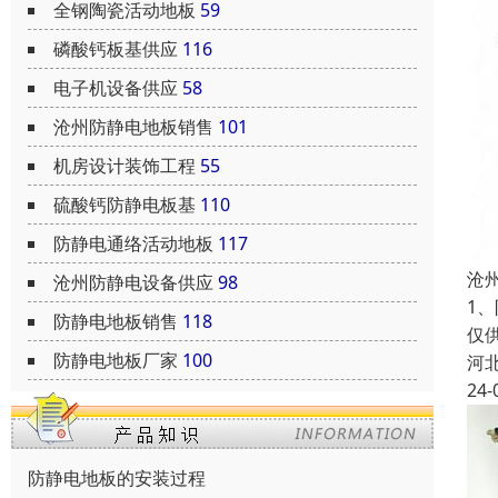
全钢陶瓷活动地板
59
磷酸钙板基供应
116
电子机设备供应
58
沧州防静电地板销售
101
机房设计装饰工程
55
硫酸钙防静电板基
110
防静电通络活动地板
117
沧
沧州防静电设备供应
98
1
防静电地板销售
118
仅
防静电地板厂家
100
河
24-
防静电地板的安装过程