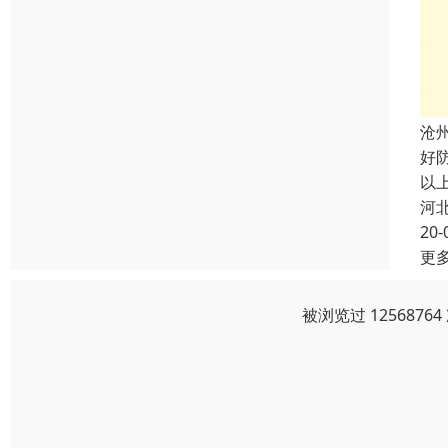
沧
好
以
河
20-
更
被浏览过 125687