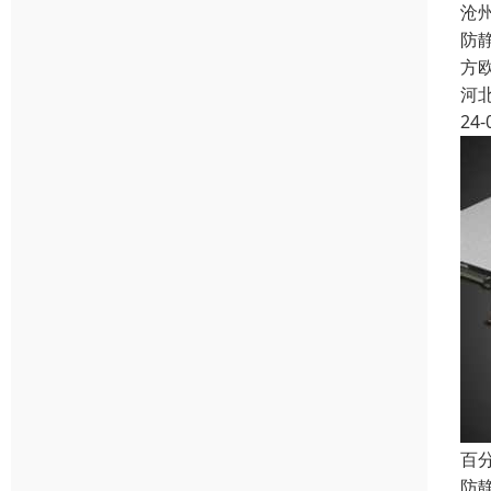
沧
防
方欧
河
24-
百
防