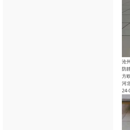
沧
防
方欧
河
24-