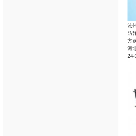
沧
防
方欧
河
24-