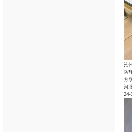
沧
防
方欧
河
24-