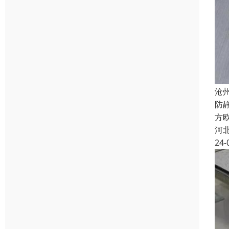
沧
防
方欧
河
24-