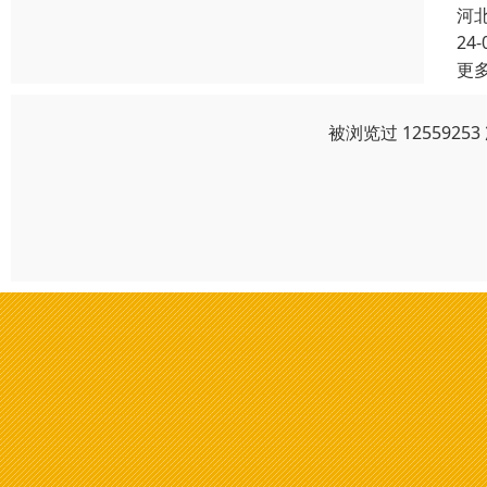
河
24-
更
被浏览过 125592