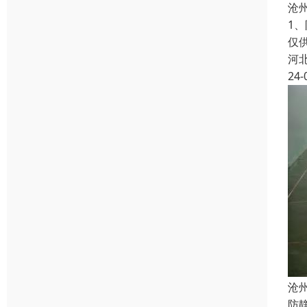
沧
1
仅
河
24-
沧
防