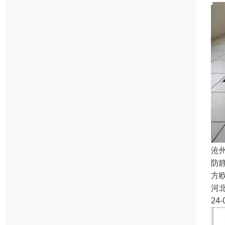
沧
防
方欧
河
24-