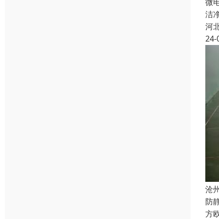
微
洁
河
24-
沧
防
方欧