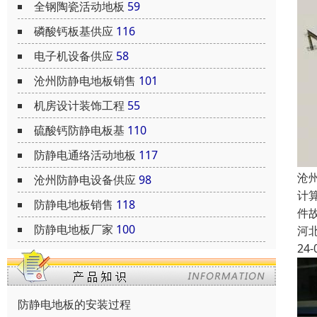
全钢陶瓷活动地板
59
磷酸钙板基供应
116
电子机设备供应
58
沧州防静电地板销售
101
机房设计装饰工程
55
硫酸钙防静电板基
110
防静电通络活动地板
117
沧
沧州防静电设备供应
98
计
防静电地板销售
118
件
防静电地板厂家
100
河
24-
防静电地板的安装过程