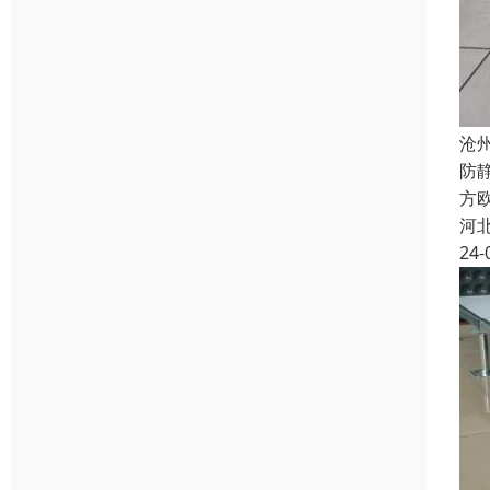
沧
防
方欧
河
24-