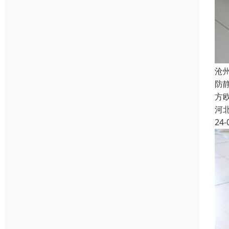
沧
防
方欧
河
24-