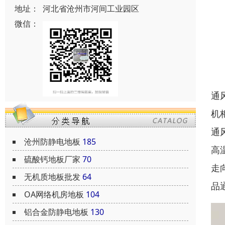
地址：
河北省沧州市河间工业园区
微信：
通
机
通
沧州防静电地板
185
高
硫酸钙地板厂家
70
走
无机质地板批发
64
品
OA网络机房地板
104
铝合金防静电地板
130