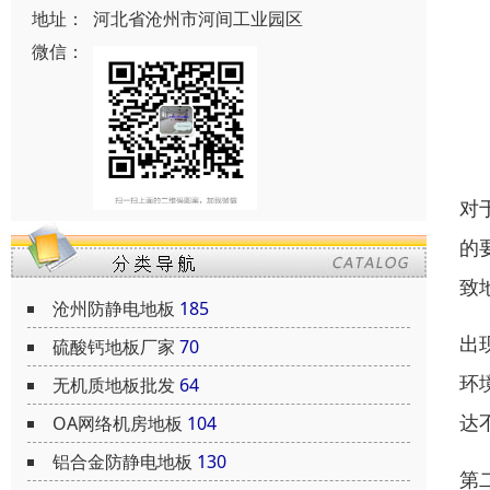
地址：
河北省沧州市河间工业园区
微信：
对
的
致
沧州防静电地板
185
出
硫酸钙地板厂家
70
环
无机质地板批发
64
达
OA网络机房地板
104
铝合金防静电地板
130
第