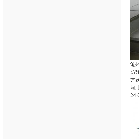
沧
防
方欧
河
24-