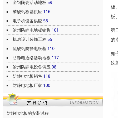
全钢陶瓷活动地板
59
板
磷酸钙板基供应
116
板
电子机设备供应
58
第
沧州防静电地板销售
101
的
机房设计装饰工程
55
硫酸钙防静电板基
110
如
防静电通络活动地板
117
这
沧州防静电设备供应
98
防静电地板销售
118
防静电地板厂家
100
防静电地板的安装过程