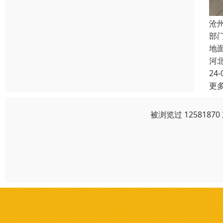
沧
部
地
河
24-
更
被浏览过 125818