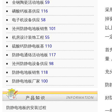
全钢陶瓷活动地板
59
采
磷酸钙板基供应
116
掉
电子机设备供应
58
以
沧州防静电地板销售
101
一
机房设计装饰工程
55
硫酸钙防静电板基
110
首
防静电通络活动地板
117
量
沧州防静电设备供应
98
充
防静电地板销售
118
防静电地板厂家
100
防
好
防静电地板的安装过程
一