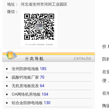
地址：
河北省沧州市河间工业园区
微信：
价
防
沧州防静电地板
185
在
硫酸钙地板厂家
70
便
无机质地板批发
64
在
OA网络机房地板
104
铝合金防静电地板
130
陶