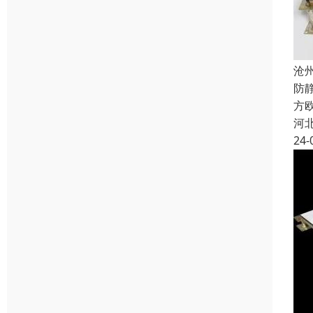
沧
防
方欧
河
24-