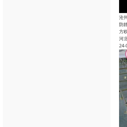
沧
防
方欧
河
24-