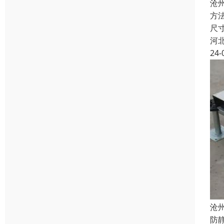
沧
方
尺
河
24-
沧
防