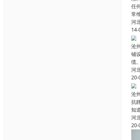
任
常
河
14-
沧
铺
缆
河
20-
沧
抗
知
河
20-