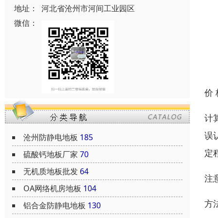
地址：
河北省沧州市河间工业园区
微信：
价
计
误
沧州防静电地板
185
定
硫酸钙地板厂家
70
无机质地板批发
64
注
OA网络机房地板
104
方
铝合金防静电地板
130