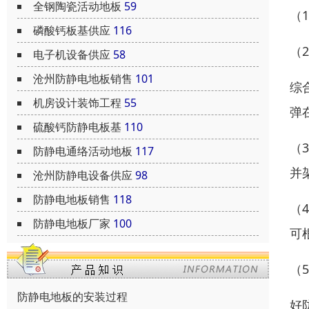
全钢陶瓷活动地板
59
（
磷酸钙板基供应
116
（
电子机设备供应
58
沧州防静电地板销售
101
综
机房设计装饰工程
55
弹
硫酸钙防静电板基
110
（
防静电通络活动地板
117
并
沧州防静电设备供应
98
防静电地板销售
118
（
防静电地板厂家
100
可
（
防静电地板的安装过程
好