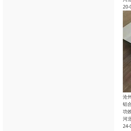
20-
沧
铝
功
河
24-