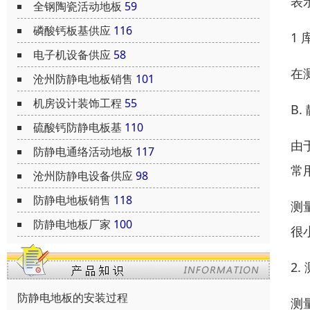
表
全钢陶瓷活动地板
59
磷酸钙板基供应
116
1 
电子机设备供应
58
在
沧州防静电地板销售
101
机房设计装饰工程
55
B.
硫酸钙防静电板基
110
由
防静电通络活动地板
117
常用
沧州防静电设备供应
98
防静电地板销售
118
测
防静电地板厂家
100
很
2
防静电地板的安装过程
测