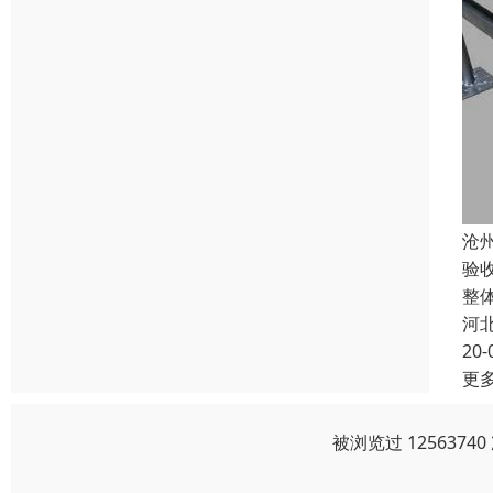
沧
验
整
河
20-
更
被浏览过 125637