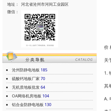
地址：
河北省沧州市河间工业园区
微信：
价
关
沧州防静电地板
185
1
硫酸钙地板厂家
70
其
无机质地板批发
64
OA网络机房地板
104
A.
铝合金防静电地板
130